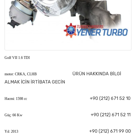
Golf VII 1.6 TDI
ÜRÜN HAKKINDA BİLGİ
motor: CRKA, CLHB
ALMAK İCİN İRTİBATA GECİN
+90 (212) 671 52 10
Hacmi: 1598 cc
+90 (212) 671 52 11
Güç: 66 Kw
+90 (212) 671 99 00
Yıl: 2013