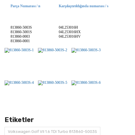
Parça Numarası / n
Karşılaştırıldığında numarası / s
813860-5003S
04L253016H
813860-5001S
04L253016HX
813860-0003
04L253016HV
813860-0001
Etiketler
Volkswagen Golf VII 1.6 TDI Turbo 813860-5003S