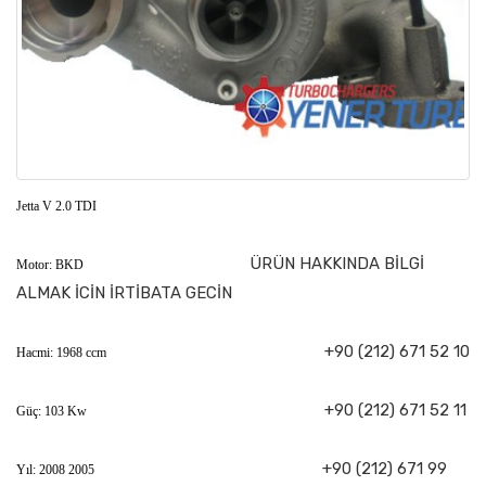
Jetta V 2.0 TDI
ÜRÜN HAKKINDA BİLGİ
Motor: BKD
ALMAK İCİN İRTİBATA GECİN
+90 (212) 671 52 10
Hacmi: 1968 ccm
+90 (212) 671 52 11
Güç: 103 Kw
+90 (212) 671 99
Yıl: 2008 2005