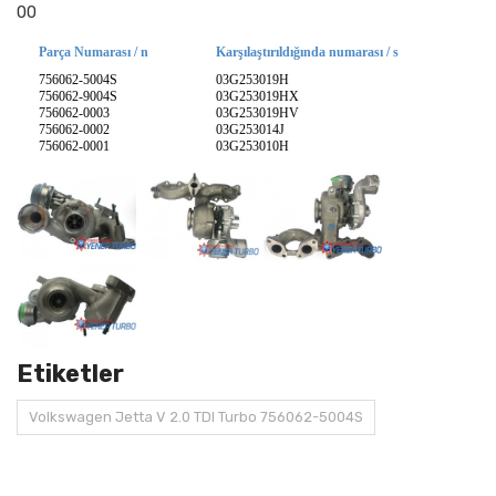
00
Parça Numarası / n
Karşılaştırıldığında numarası / s
756062-5004S
03G253019H
756062-9004S
03G253019HX
756062-0003
03G253019HV
756062-0002
03G253014J
756062-0001
03G253010H
Etiketler
Volkswagen Jetta V 2.0 TDI Turbo 756062-5004S