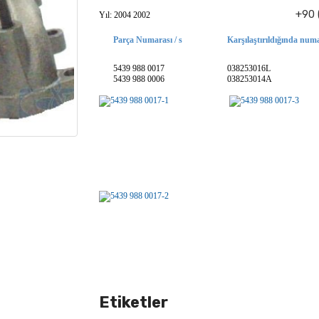
+90 
Yıl: 2004 2002
Parça Numarası / s
Karşılaştırıldığında numa
5439 988 0017
038253016L
5439 988 0006
038253014A
Etiketler