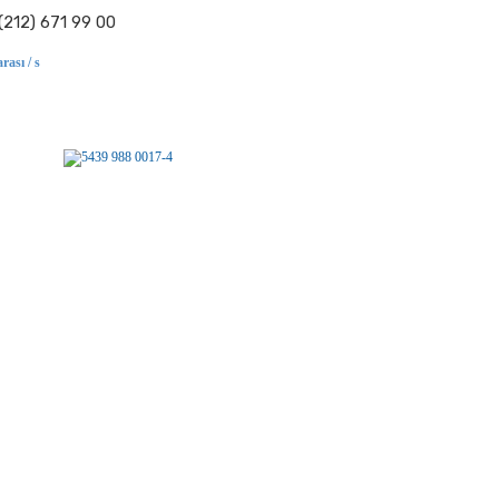
(212) 671 99 00
rası / s