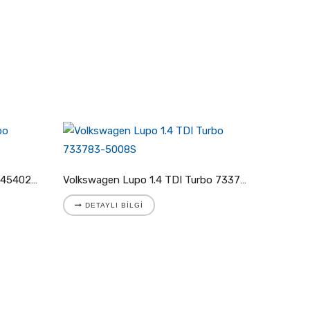
Volkswagen LT I 2.4 TD Turbo 454023-5002S
Volkswagen Lupo 1.4 TDI Turbo 733783-5008S
DETAYLI BILGI
DETA